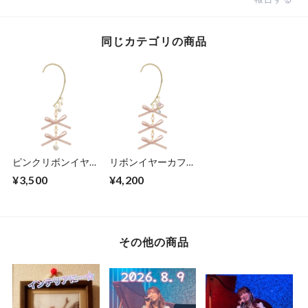
同じカテゴリの商品
ピンクリボンイヤー
リボンイヤーカフ
カフB
ﾁｬｰﾑ：F/ｱｸｱﾏﾘﾝ/ﾛｰ
¥3,500
¥4,200
ｽﾞｸｫｰﾂ
その他の商品