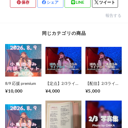
保存
シェア
LINE
ツイート
報告する
同じカテゴリの商品
8/9 応援 premium
【定点】2/3ライブ
【配信】2/3ライブ
映像
映像
¥10,000
¥4,000
¥5,000