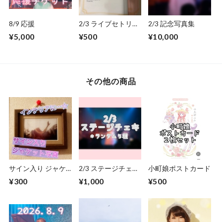
8/9 応援
2/3 ライブセトリ&
2/3 記念写真集
歌詞カード
¥5,000
¥500
¥10,000
その他の商品
サイン入り ジャケ
2/3 ステージチェ
小町娘ポストカード
ット写真
キ ５種
¥300
¥1,000
¥500