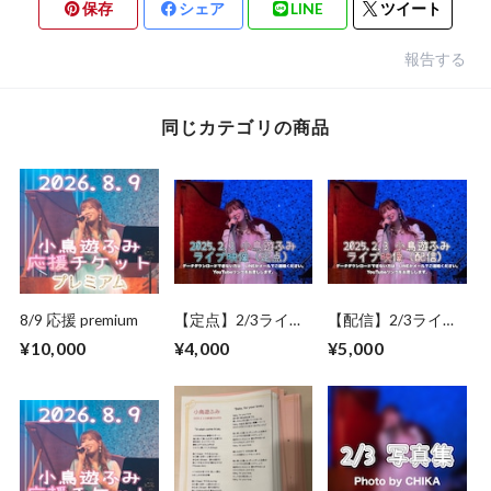
保存
シェア
LINE
ツイート
報告する
同じカテゴリの商品
8/9 応援 premium
【定点】2/3ライブ
【配信】2/3ライブ
映像
映像
¥10,000
¥4,000
¥5,000