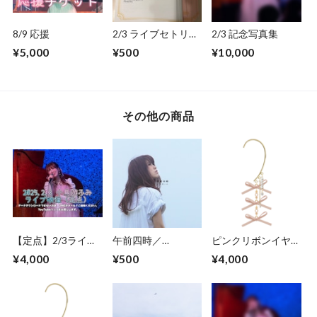
8/9 応援
2/3 ライブセトリ&
2/3 記念写真集
歌詞カード
¥5,000
¥500
¥10,000
その他の商品
【定点】2/3ライブ
午前四時／
ピンクリボンイヤー
映像
FightingSpirits／夜
カフA
¥4,000
¥500
¥4,000
空